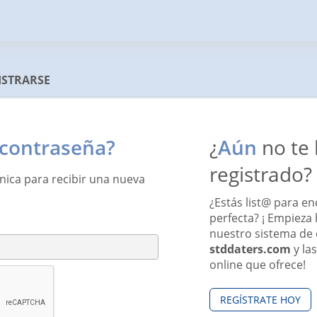
ISTRARSE
 contraseña?
¿
Aún
no te 
registrado?
ónica para recibir una nueva
¿Estás list@ para en
perfecta? ¡ Empieza 
nuestro sistema de
stddaters.com
y las
online que ofrece!
REGÍSTRATE HOY